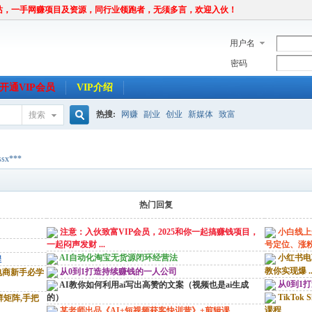
站，一手网赚项目及资源，同行业领跑者，无须多言，欢迎入伙！
用户名
密码
开通VIP会员
VIP介绍
热搜:
网赚
副业
创业
新媒体
致富
搜索
搜
ssx***
索
热门回复
注意：入伙致富VIP会员，2025和你一起搞赚钱项目，
小白线上
一起闷声发财 ...
号定位、涨粉 .
AI自动化淘宝无货源闭环经营法
小红书电
程
教你实现爆 ..
从0到1打造持续赚钱的一人公司
跨境电商新手必学
从0到1
AI教你如何利用ai写出高赞的文案（视频也是ai生成
TikTok
的）
矩阵,手把
课程
某老师出品《AI+短视频获客快训营》+剪辑课