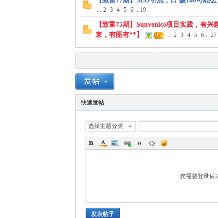
【致富77期】SEO引流，日 赚100可能么？-
...
2
3
4
5
6
..
19
【致富75期】Sunvenice项目实践，
束，有图有**】
...
2
3
4
5
6
..
27
快速发帖
选择主题分类
您需要登录后
发表帖子