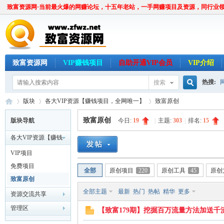
致富资源网·当前最火爆的网赚论坛，十五年老站，一手网赚项目及资源，同行业
致富资源网
VIP赚钱项目
自助开通VIP会员
VIP介绍
热搜:
搜索
搜
版块
各大VIP资源【赚钱项目，全网唯一】
致富原创
致富原创
版块导航
今日:
19
|
主题:
303
|
排名:
15
各大VIP资源【赚钱
索
致
»
›
›
项目，全网唯一】
VIP项目
免费项目
全部
原创项目
220
原创工具
45
原创
致富原创
全部主题
最新
热门
热帖
精华
更多
资源交流共享
管理区
【致富179期】挖掘百万流量方法加送千