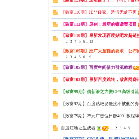
【致富121期】送项目了！！！有1个富
【致富116期】IE**砖家。造假无处不再
【致富112期】原创！最新的赚话费项目
【致富110期】最新发现百度贴吧发超链
...
2
3
4
5
6
..
12
【致富109期】应广大童鞋的要求，公
...
2
3
4
5
6
..
9
【致富105期】百度空间借力引流教程
【致富103期】最新百度跳转，致富网赚
【致富99期】借新浪之力做CPA高级引
【致富92期】百度贴吧发链接不被删的
【致富79期】25元广告位日赚400+教程
百度短地址生成器
...
2
3
4
5