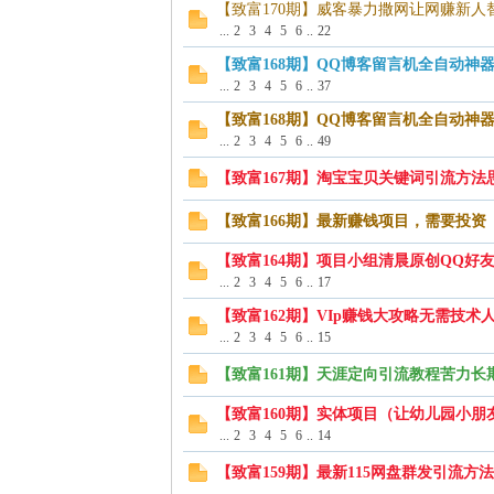
【致富170期】威客暴力撒网让网赚新人
...
2
3
4
5
6
..
22
富
【致富168期】QQ博客留言机全自动神
...
2
3
4
5
6
..
37
【致富168期】QQ博客留言机全自动神
...
2
3
4
5
6
..
49
【致富167期】淘宝宝贝关键词引流方法
【致富166期】最新赚钱项目，需要投资
【致富164期】项目小组清晨原创QQ好
资
...
2
3
4
5
6
..
17
【致富162期】VIp赚钱大攻略无需技术
...
2
3
4
5
6
..
15
【致富161期】天涯定向引流教程苦力长
【致富160期】实体项目（让幼儿园小朋
...
2
3
4
5
6
..
14
【致富159期】最新115网盘群发引流方法
源