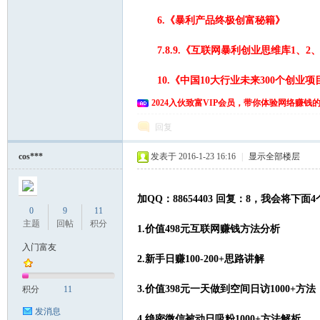
6.《暴利产品终极创富秘籍》
7.8.9.《互联网暴利创业思维库1、2、
10.《中国10大行业未来300个创业项
2024入伙致富VIP会员，带你体验网络赚钱
回复
cos***
发表于 2016-1-23 16:16
|
显示全部楼层
加QQ：88654403 回复：8，我会将下
0
9
11
主题
回帖
积分
1.价值498元互联网赚钱方法分析
入门富友
2.新手日赚100-200+思路讲解
3.价值398元一天做到空间日访1000+方法
积分
11
发消息
4.绝密微信被动日吸粉1000+方法解析