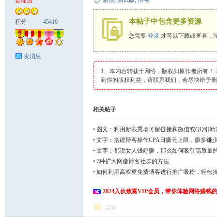
新浪
,
测试版
,
博客
管理员
富
本帖子中包含更多资源
积分
45410
您需要
登录
才可以下载或查看，
发消息
1、本内容转载于网络，版权归原作者所有！
到你的版权利益，请联系我们，会尽快给予
相关帖子
资
•
图文：利用新浪秀场可留链接和微信或QQ引精
500元
•
文字：搭建博客操作CPA日赚无上限，赚多赚少
•
文字：都说女人钱好赚，那么如何吸引高质量
•
7种扩大网赚博客社群的方法
•
如何利用高权重免费博客进行推广吸粉，轻松
2024入伙致富VIP会员，带你体验网络赚钱
回复
源