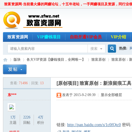
致富资源网·当前最火爆的网赚论坛，十五年老站，一手网赚项目及资源，同行业
致富资源网
VIP赚钱项目
自助开通VIP会员
VIP介绍
热搜:
搜索
搜
版块
各大VIP资源【赚钱项目，全网唯一】
致富原创
致富原创：
索
[原创项目]
致富原创：新浪留痕工具
查看:
71496
|
回复:
13
致
»
›
›
›
东***
发表于 2015-9-2 09:39
|
显示全部楼层
1万
2226
4万
主题
回帖
积分
链接:
http://pan.baidu.com/s/1c0fQtc0
密码: 