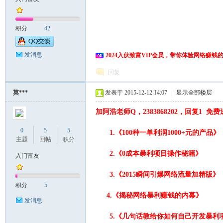
积分
42
发消息
2024入伙致富VIP会员，带你体验网络赚钱
回复
莫***
发表于 2015-12-12 14:07
|
显示全部楼层
加阿浩老师Q，2383868202，回复1
0
5
5
1.《100种一单利润1000+元的产品》
主题
回帖
积分
2.《0成本暴利项目操作秘籍》
入门富友
3.《2015瞬间引爆网络流量加精版》
积分
5
4.《揭秘网络暴利赚钱的内幕》
发消息
5.《几句话教给你如何自己开发暴利