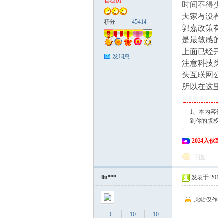
管理员
时间不得
大家有没
富
积分
45414
郭嘉政策
是最敏感
上面已经
发消息
注意科技
头互联网
所以在这
1、本内容
资
到你的版
2024入
回复
liu***
发表于 2018
此帖仅作
源
0
10
10