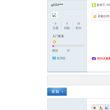
q2533***
发表于 2018
此帖仅作
0
6
10
主题
回帖
积分
入门富友
积分
10
发消息
2024入