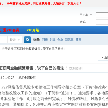
站，一手网赚项目及资源，同行业领跑者，无须多言，欢迎入伙！
用户名
密码
开通VIP会员
VIP介绍
热搜:
网赚
副业
创业
新媒体
致富
搜索
搜
关于近期 互联网金融频繁爆雷，说下自己的看法！
返
索
 互联网金融频繁爆雷，说下自己的看法！
[复制链接]
-7-1 07:27
|
显示全部楼层
P2P网络借贷风险专项整治工作领导小组办公室（下称“整改办”）
整治整改验收工作的通知》（下简称“通知”）。通知要求，各地应在
构的备案登记工作、6月底之前全部完成；并对债权转让、风险备
释说明。通知指出，各地整治办应指定官方网站对拟备案网贷机