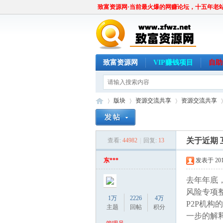
致富资源网·当前最火爆的网赚论坛，十五年老
致富资源网
VIP赚钱项目
自助
版块
资源交流共享
资源交流共享
关于近期
查看:
44982
|
回复:
13
致
»
›
›
›
东***
发表于 2018
去年年底，
风险专项
1万
2226
4万
P2P机
主题
回帖
积分
一步的解