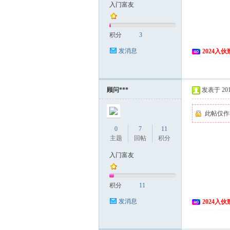
入门富友
积分
3
发消息
2024入
顾问***
发表于 2018
此帖仅作
0
7
11
主题
回帖
积分
入门富友
积分
11
发消息
2024入