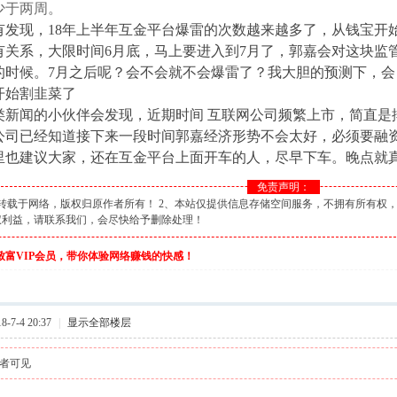
少于两周。
有发现，18年上半年互金平台爆雷的次数越来越多了，从钱宝开
有关系，大限时间6月底，马上要进入到7月了，郭嘉会对这块监
的时候。7月之后呢？会不会就不会爆雷了？我大胆的预测下，
开始割韭菜了
类新闻的小伙伴会发现，近期时间 互联网公司频繁上市，简直是
公司已经知道接下来一段时间郭嘉经济形势不会太好，必须要融
里也建议大家，还在互金平台上面开车的人，尽早下车。晚点就
免责声明：
转载于网络，版权归原作者所有！ 2、本站仅提供信息存储空间服务，不拥有所有权，
权利益，请联系我们，会尽快给予删除处理！
伙致富VIP会员，带你体验网络赚钱的快感！
-7-4 20:37
|
显示全部楼层
者可见