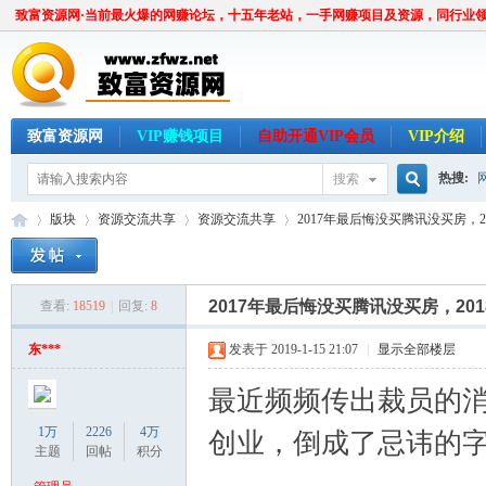
致富资源网·当前最火爆的网赚论坛，十五年老站，一手网赚项目及资源，同行业
致富资源网
VIP赚钱项目
自助开通VIP会员
VIP介绍
热搜:
搜索
搜
版块
资源交流共享
资源交流共享
2017年最后悔没买腾讯没买房，20
索
2017年最后悔没买腾讯没买房，20
查看:
18519
|
回复:
8
致
»
›
›
›
东***
发表于 2019-1-15 21:07
|
显示全部楼层
最近频频传出裁员的
1万
2226
4万
创业，倒成了忌讳的
主题
回帖
积分