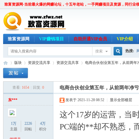
致富资源网·当前最火爆的网赚论坛，十五年老站，一手网赚项目及资源，同行业
致富资源网
VIP赚钱项目
自助开通VIP会员
VIP介绍
热搜:
搜索
搜
版块
资源交流共享
资源交流共享
电商合伙创业第五年，从前两年净亏
索
电商合伙创业第五年，从前两年净亏
查看:
1654
|
回复:
0
致
»
›
›
›
东***
发表于 2021-11-28 08:52
|
显示全部楼层
这个17岁的运营，当
1万
2226
4万
PC端的**却不熟悉，
主题
回帖
积分