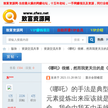
致富资源网·当前最火爆的网赚论坛，十五年老站，一手网赚项目及资源，同行业
致富资源网
VIP赚钱项目
自助开通VIP会员
VIP介绍
热搜:
搜索
搜
版块
资源交流共享
资源交流共享
《哪吒》很燃，然而我更关注的是《
索
《哪吒》很燃，然而我更关注的是《
查看:
1504
|
回复:
0
致
»
›
›
›
东***
发表于 2021-11-28 08:52
|
显示全部楼层
《哪吒》的手法是典
1万
2226
4万
元素提炼出来应该就
主题
回帖
积分
命，我命由我不由天