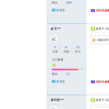
积分
2803
发消息
2024入
会飞***
发表于 2024
此帖仅作
0
61
125
主题
回帖
积分
入门富友
积分
125
发消息
2024入
杀不死***
发表于 2024