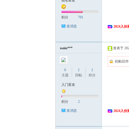
知名富友
富
积分
791
发消息
2024入
naim***
发表于 2024
此帖仅作
资
0
2
2
主题
回帖
积分
入门富友
积分
2
发消息
2024入
源