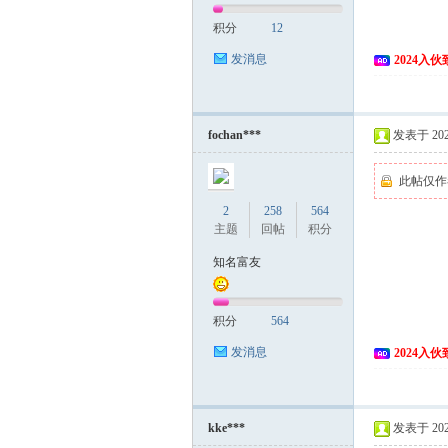
积分
12
发消息
2024入
fochan***
发表于 2024
此帖仅作
2
258
564
主题
回帖
积分
知名富友
积分
564
发消息
2024入
kke***
发表于 2024