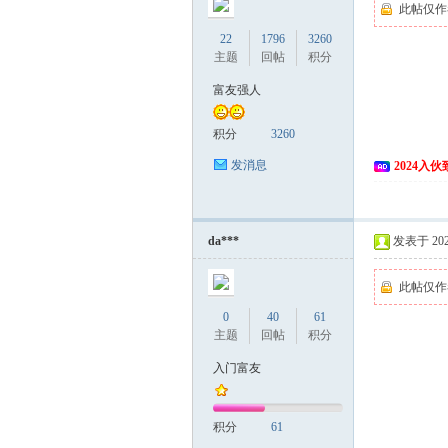
此帖仅作
22
1796
3260
主题
回帖
积分
富友强人
积分
3260
发消息
2024入
da***
发表于 2024
此帖仅作
0
40
61
主题
回帖
积分
入门富友
积分
61