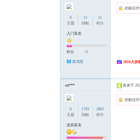
此帖仅作
0
15
21
主题
回帖
积分
入门富友
积分
21
发消息
2024入
ctt***
发表于 2024
此帖仅作
0
1793
2803
主题
回帖
积分
追风富友