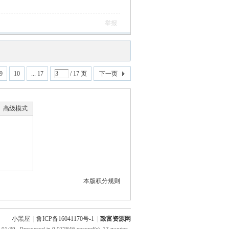
举报
9
10
... 17
/ 17 页
下一页
高级模式
本版积分规则
小黑屋
|
鲁ICP备16041170号-1
|
致富资源网
 01:39
, Processed in 0.072846 second(s), 17 queries .