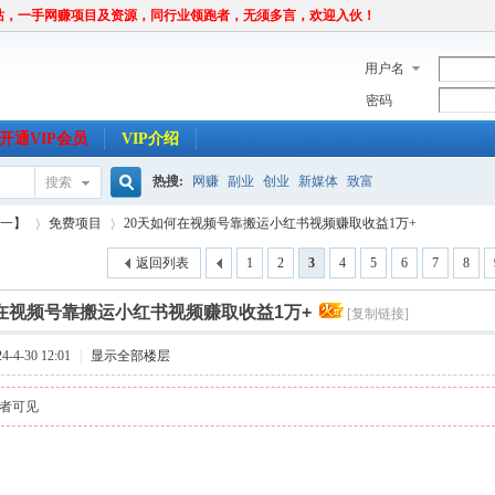
站，一手网赚项目及资源，同行业领跑者，无须多言，欢迎入伙！
用户名
密码
开通VIP会员
VIP介绍
热搜:
网赚
副业
创业
新媒体
致富
搜索
搜
唯一】
免费项目
20天如何在视频号靠搬运小红书视频赚取收益1万+
返回列表
1
2
3
4
5
6
7
8
索
何在视频号靠搬运小红书视频赚取收益1万+
[复制链接]
›
›
-4-30 12:01
|
显示全部楼层
者可见