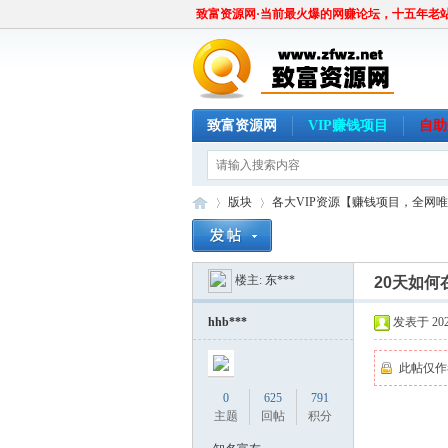
致富资源网·当前最火爆的网赚论坛，十五年老
致富资源网
VIP赚钱项目
自助
版块
各大VIP资源【赚钱项目，全网
楼主:
东***
20天如
致
»
›
hhb***
发表于 2024
此帖仅作
0
625
791
主题
回帖
积分