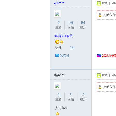
zy87***
发表于 2024
此帖仅作
0
149
191
主题
回帖
积分
终身VIP会员
积分
191
网
发消息
2024入
嘉英***
发表于 2024
此帖仅作
0
6
12
主题
回帖
积分
入门富友