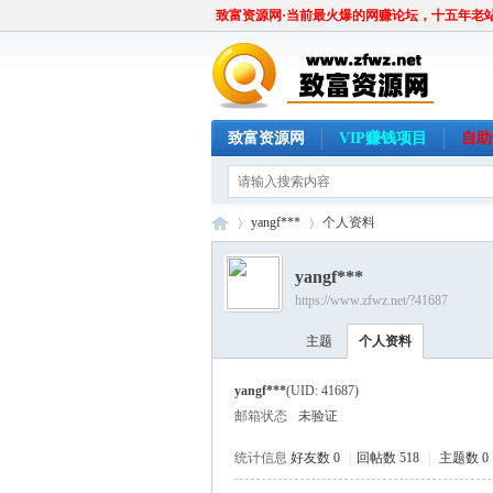
致富资源网·当前最火爆的网赚论坛，十五年老
致富资源网
VIP赚钱项目
自助
yangf***
个人资料
yangf***
https://www.zfwz.net/?41687
致
›
›
主题
个人资料
yangf***
(UID: 41687)
邮箱状态
未验证
统计信息
好友数 0
|
回帖数 518
|
主题数 0