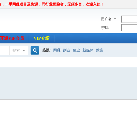
站，一手网赚项目及资源，同行业领跑者，无须多言，欢迎入伙！
用户名
密码
开通VIP会员
VIP介绍
热搜:
网赚
副业
创业
新媒体
致富
搜索
搜
索