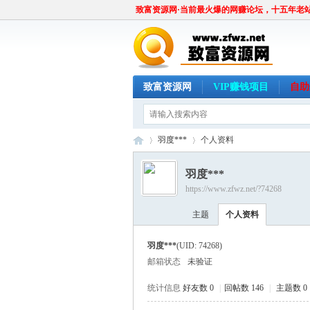
致富资源网·当前最火爆的网赚论坛，十五年老
致富资源网
VIP赚钱项目
自助
羽度***
个人资料
羽度***
https://www.zfwz.net/?74268
致
›
›
主题
个人资料
羽度***
(UID: 74268)
邮箱状态
未验证
统计信息
好友数 0
|
回帖数 146
|
主题数 0