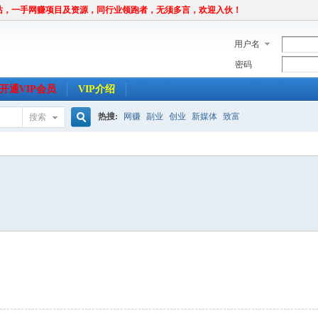
站，一手网赚项目及资源，同行业领跑者，无须多言，欢迎入伙！
用户名
密码
开通VIP会员
VIP介绍
热搜:
网赚
副业
创业
新媒体
致富
搜索
搜
索