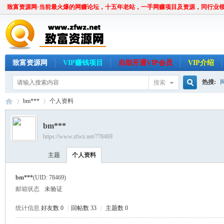
致富资源网·当前最火爆的网赚论坛，十五年老站，一手网赚项目及资源，同行业
致富资源网
VIP赚钱项目
自助开通VIP会员
VIP介绍
热搜:
搜索
搜
bm***
个人资料
bm***
https://www.zfwz.net/?78469
索
致
›
›
主题
个人资料
bm***
(UID: 78469)
邮箱状态
未验证
统计信息
好友数 0
|
回帖数 33
|
主题数 0