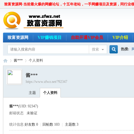
致富资源网·当前最火爆的网赚论坛，十五年老站，一手网赚项目及资源，同行业
致富资源网
VIP赚钱项目
自助开通VIP会员
VIP介绍
热搜:
搜索
搜
酱***
个人资料
酱***
https://www.zfwz.net/?92347
索
致
›
›
主题
个人资料
酱***
(UID: 92347)
邮箱状态
未验证
统计信息
好友数 0
|
回帖数 103
|
主题数 3