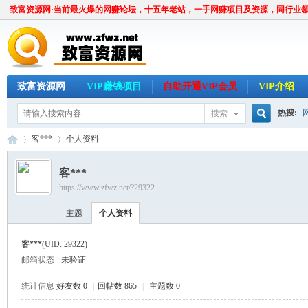
致富资源网·当前最火爆的网赚论坛，十五年老站，一手网赚项目及资源，同行业
致富资源网
VIP赚钱项目
自助开通VIP会员
VIP介绍
热搜:
搜索
搜
客***
个人资料
客***
https://www.zfwz.net/?29322
索
致
›
›
主题
个人资料
客***
(UID: 29322)
邮箱状态
未验证
统计信息
好友数 0
|
回帖数 865
|
主题数 0