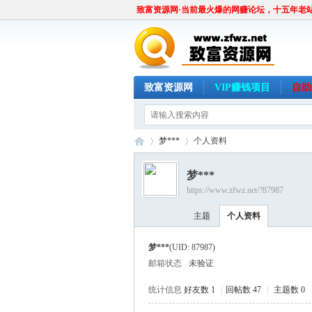
致富资源网·当前最火爆的网赚论坛，十五年老
致富资源网
VIP赚钱项目
自助
梦***
个人资料
梦***
https://www.zfwz.net/?87987
致
›
›
主题
个人资料
梦***
(UID: 87987)
邮箱状态
未验证
统计信息
好友数 1
|
回帖数 47
|
主题数 0