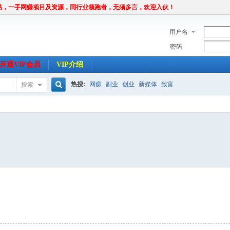
站，一手网赚项目及资源，同行业领跑者，无须多言，欢迎入伙！
用户名
密码
开通VIP会员
VIP介绍
热搜:
网赚
副业
创业
新媒体
致富
搜索
搜
索