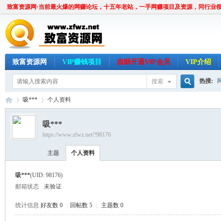
致富资源网·当前最火爆的网赚论坛，十五年老站，一手网赚项目及资源，同行业
致富资源网
VIP赚钱项目
自助开通VIP会员
VIP介绍
热搜:
搜索
搜
吸***
个人资料
吸***
https://www.zfwz.net/?98176
索
致
›
›
主题
个人资料
吸***
(UID: 98176)
邮箱状态
未验证
统计信息
好友数 0
|
回帖数 5
|
主题数 0