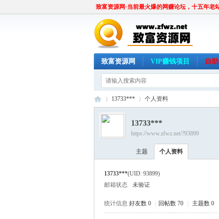
致富资源网·当前最火爆的网赚论坛，十五年老
致富资源网
VIP赚钱项目
自助
13733***
个人资料
13733***
https://www.zfwz.net/?93899
致
›
›
主题
个人资料
13733***
(UID: 93899)
邮箱状态
未验证
统计信息
好友数 0
|
回帖数 70
|
主题数 0