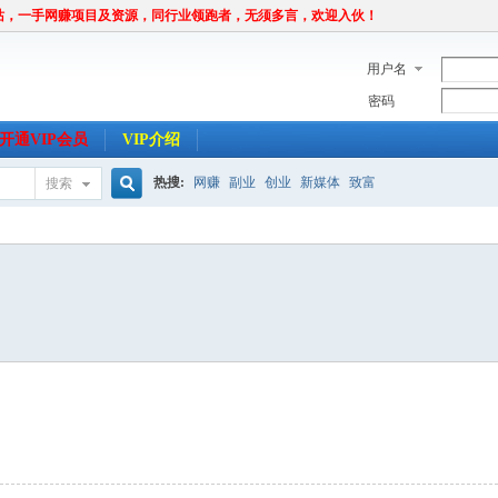
站，一手网赚项目及资源，同行业领跑者，无须多言，欢迎入伙！
用户名
密码
开通VIP会员
VIP介绍
热搜:
网赚
副业
创业
新媒体
致富
搜索
搜
索