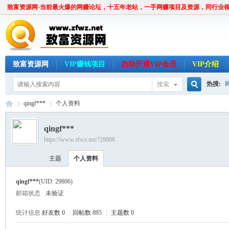
致富资源网·当前最火爆的网赚论坛，十五年老站，一手网赚项目及资源，同行业
致富资源网
VIP赚钱项目
自助开通VIP会员
VIP介绍
热搜:
搜索
搜
qingf***
个人资料
qingf***
https://www.zfwz.net/?29806
索
致
›
›
主题
个人资料
qingf***
(UID: 29806)
邮箱状态
未验证
统计信息
好友数 0
|
回帖数 895
|
主题数 0