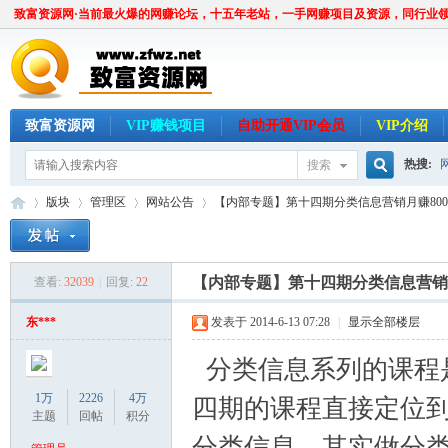
致富资源网·当前最火爆的网赚论坛，十五年老站，一手网赚项目及资源，同行业
致富资源网
VIP赚钱项目
自助开通VIP会员
VIP介绍
热搜:
搜索
搜
版块
管理区
网站公告
【内部专题】第十四期分类信息营销月赚8000系
索
【内部专题】第十四期分类信息营销月
查看:
32039
|
回复:
22
致
»
›
›
›
东***
发表于 2014-6-13 07:28
|
显示全部楼层
分类信息系列的课程
1万
2226
4万
四期的课程直接定位
主题
回帖
积分
分类信息，其实做分