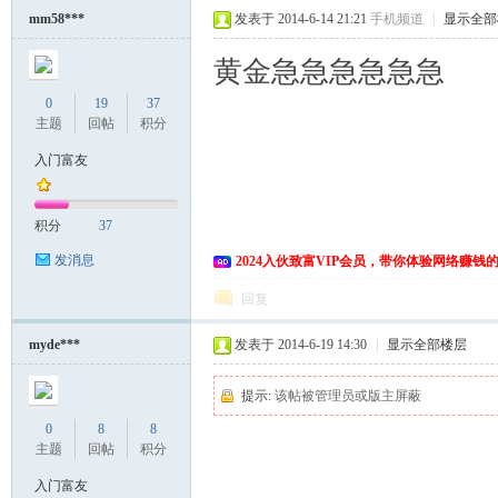
mm58***
发表于 2014-6-14 21:21
手机频道
|
显示全部
黄金急急急急急急
0
19
37
主题
回帖
积分
入门富友
积分
37
发消息
2024入伙致富VIP会员，带你体验网络赚钱
回复
myde***
发表于 2014-6-19 14:30
|
显示全部楼层
提示:
该帖被管理员或版主屏蔽
0
8
8
主题
回帖
积分
入门富友