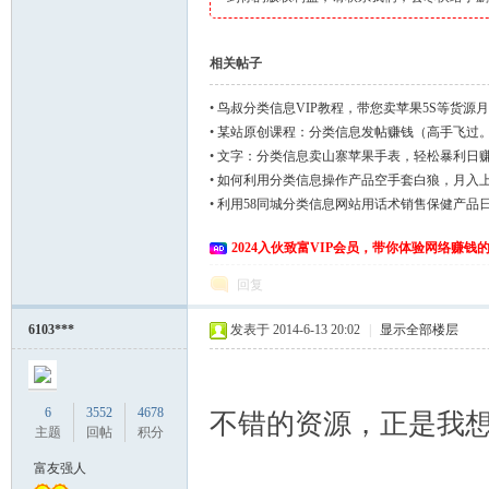
相关帖子
•
鸟叔分类信息VIP教程，带您卖苹果5S等货源月
•
某站原创课程：分类信息发帖赚钱（高手飞过
•
文字：分类信息卖山寨苹果手表，轻松暴利日赚1
•
如何利用分类信息操作产品空手套白狼，月入
•
利用58同城分类信息网站用话术销售保健产品日赚
2024入伙致富VIP会员，带你体验网络赚钱
回复
6103***
发表于 2014-6-13 20:02
|
显示全部楼层
6
3552
4678
不错的资源，正是我
主题
回帖
积分
富友强人