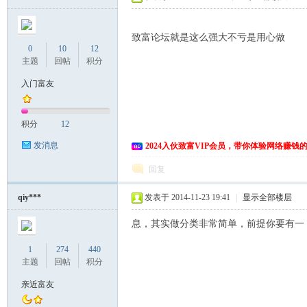
致富论坛就是这么强大不亏是用心做
0
10
12
主题
回帖
积分
入门富友
积分
12
发消息
2024入伙致富VIP会员，带你体验网络赚钱
回复
qiy***
发表于 2014-11-23 19:41
|
显示全部楼层
息，其实做分类非常简单，前提你要有一
1
274
440
主题
回帖
积分
亲近富友