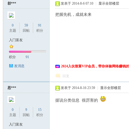
邶***
发表于 2014-8-6 07:10
|
显示全部楼层
把握先机，成就未来
0
59
91
主题
回帖
积分
入门富友
网
积分
91
发消息
2024入伙致富VIP会员，带你体验网络赚钱
回复
思***
发表于 2014-8-16 23:59
|
显示全部楼层
据说分类信息 很厉害的
0
9
15
主题
回帖
积分
入门富友