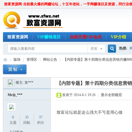
致富资源网·当前最火爆的网赚论坛，十五年老站，一手网赚项目及资源，同行业
致富资源网
VIP赚钱项目
自助开通VIP会员
VIP介绍
热搜:
搜索
搜
版块
管理区
网站公告
【内部专题】第十四期分类信息营销月赚8000系
楼主:
东***
索
【内部专题】第十四期分类信息营销月
致
»
›
›
›
Mr◎_***
发表于 2014-8-1 19:26
|
显示全部楼层
致富论坛就是这么强大不亏是用心做
0
35
37
主题
回帖
积分