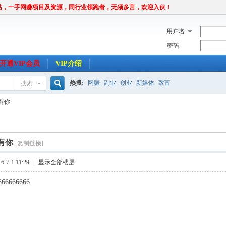
站，一手网赚项目及资源，同行业领跑者，无须多言，欢迎入伙！
用户名
密码
开通VIP会员
VIP介绍
热搜:
网赚
副业
创业
新媒体
致富
搜索
搜
谢有你
索
谢有你
[复制链接]
-7-1 11:29
|
显示全部楼层
666666666
http://www.uryindun.com
url]http://www.aiyanm.com