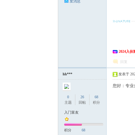
发消息
注册卡
注册卡批发
2024入
回复
hh***
发表于 2020
您好：专业办
0
26
68
主题
回帖
积分
入门富友
积分
68