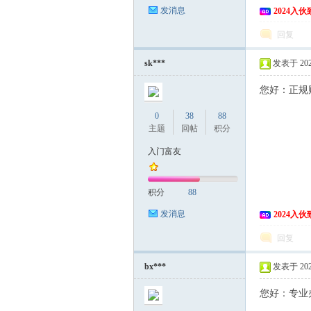
发消息
2024入
回复
sk***
发表于 2020
您好：正规财
0
38
88
主题
回帖
积分
入门富友
积分
88
发消息
2024入
回复
bx***
发表于 2020
您好：专业办