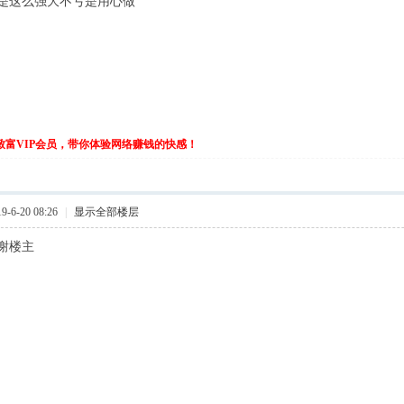
是这么强大不亏是用心做
伙致富VIP会员，带你体验网络赚钱的快感！
-6-20 08:26
|
显示全部楼层
谢楼主