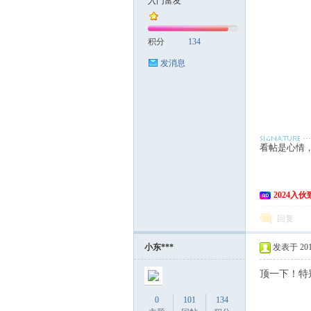
入门富友
富
积分
134
发消息
看帖是心情
UR银盾[/url]h
资
UR银盾钢化膜[/u
2024入
回复
小东***
发表于 2016
顶一下！特
UR银盾[/url]
0
101
134
UR银盾钢化膜[/
源