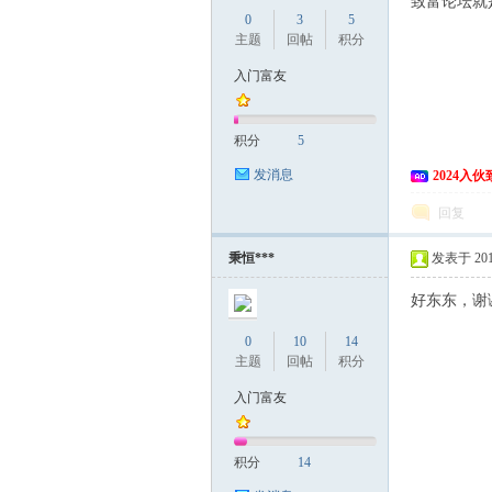
致富论坛就
0
3
5
主题
回帖
积分
入门富友
积分
5
发消息
2024入
回复
秉恒***
发表于 2019
好东东，谢
0
10
14
主题
回帖
积分
入门富友
积分
14