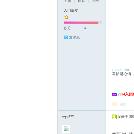
主题
回帖
积分
入门富友
积分
134
发消息
网
看帖是心情
UR银盾[/url]h
UR银盾钢化膜[/u
2024入
回复
wya***
发表于 2018