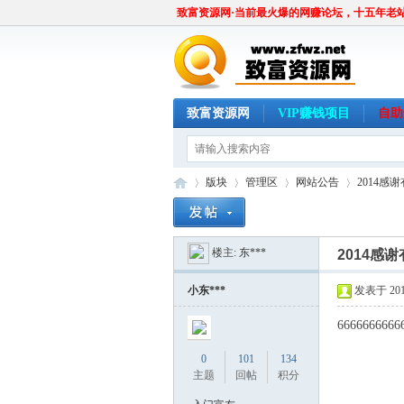
致富资源网·当前最火爆的网赚论坛，十五年老
致富资源网
VIP赚钱项目
自助
版块
管理区
网站公告
2014感
楼主:
东***
2014感
致
»
›
›
›
小东***
发表于 2016
6666666666
UR银盾[/url]
0
101
134
UR银盾钢化膜[/
主题
回帖
积分