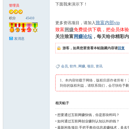
下面我来演示下！
管理员
富
积分
45410
致富内部vip
更多资讯项目，请加入
致富
网赚
免费提供下载，把会员体验
关注致富
网赚论坛
，每天给你精彩内
发消息
游客，如果您要查看本帖隐藏内容请
回复
会员
,
软件
,
网赚
,
项目
,
资讯
资
1、本内容转载于网络，版权归原作者所有！
到你的版权利益，请联系我们，会尽快给予
相关帖子
•
想要通过互联网赚快钱，你是那块料吗？
•
如何通过互联网创业赚到认知以外的钱？
源
•
最新闲鱼项目:手把手教你信息差赚钱术，多名