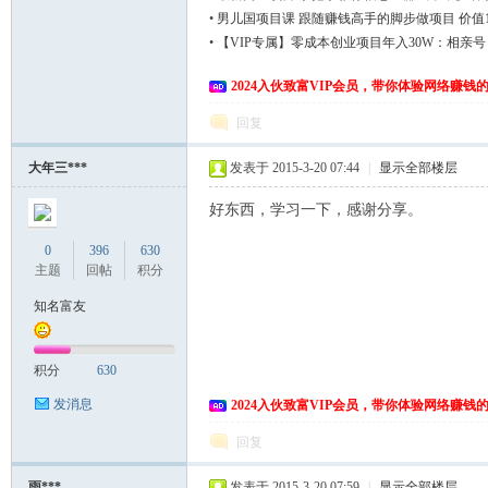
•
男儿国项目课 跟随赚钱高手的脚步做项目 价值1
•
【VIP专属】零成本创业项目年入30W：相亲
后期开单
2024入伙致富VIP会员，带你体验网络赚钱
回复
大年三***
发表于 2015-3-20 07:44
|
显示全部楼层
网
好东西，学习一下，感谢分享。
0
396
630
主题
回帖
积分
知名富友
积分
630
发消息
2024入伙致富VIP会员，带你体验网络赚钱
回复
雨***
发表于 2015-3-20 07:59
|
显示全部楼层