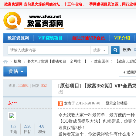
致富资源网·当前最火爆的网赚论坛，十五年老站，一手网赚项目及资源，同行业
致富资源网
VIP赚钱项目
自助开通VIP会员
VIP介绍
热搜:
搜索
搜
版块
各大VIP资源【赚钱项目，全网唯一】
致富原创
【致富352期
返回
索
[原创项目]
【致富352期】VIP会
查看:
555692
|
回复:
852
致
»
›
›
›
接]
东***
发表于 2015-3-20 07:40
|
显示全部楼层
今天我教大家一种最简单、最方便的一种
【QQ群成员提取方法】也就是说，你完全
1万
2226
4万
速度仅需2秒！
主题
回帖
积分
当你看完这个，你还觉得软件有什么用？