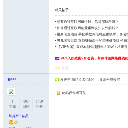
相关帖子
•
想要通过互联网赚快钱，你是那块料吗？
•
如何通过互联网创业赚到认知以外的钱？
•
最新闲鱼项目:手把手教你信息差赚钱术，多名
•
男儿国项目课 跟随赚钱高手的脚步做项目 价值1
•
【VIP专属】零成本创业项目年入30W：相亲
后期开单
2024入伙致富VIP会员，带你体验网络赚钱
回复
拉***
发表于 2015-9-22 08:06
|
显示全部楼层
此帖仅作者可见
1
805
1459
主题
回帖
积分
终身VIP会员