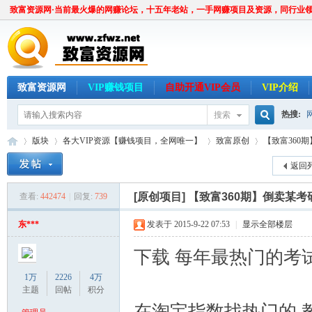
致富资源网·当前最火爆的网赚论坛，十五年老站，一手网赚项目及资源，同行业
致富资源网
VIP赚钱项目
自助开通VIP会员
VIP介绍
热搜:
搜索
搜
版块
各大VIP资源【赚钱项目，全网唯一】
致富原创
【致富360
返回
索
[原创项目]
【致富360期】倒卖某
查看:
442474
|
回复:
739
致
»
›
›
›
东***
发表于 2015-9-22 07:53
|
显示全部楼层
下载 每年最热门的考
1万
2226
4万
主题
回帖
积分
在淘宝指数找热门的 