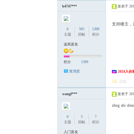
b4747***
发表于 2015
支持楼主，
6
505
1309
主题
回帖
积分
追风富友
积分
1309
发消息
2024入
回复
wangf***
发表于 2015
zheg shi sb
0
3
7
主题
回帖
积分
入门富友