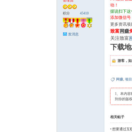
管理员
动！
据说扫下这
富
积分
45410
添加微信号：
更多资讯项
致富
网赚
发消息
关注致富
下载地
游客，如
资
网赚
,
项目
1、本内容
到你的版
相关帖子
•
想要通过互
源