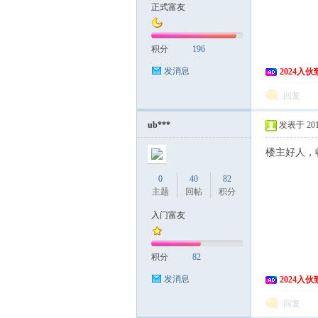
正式富友
积分
196
发消息
2024入
回复
ub***
发表于 2015
楼主好人，
0
40
82
主题
回帖
积分
入门富友
积分
82
发消息
2024入
回复