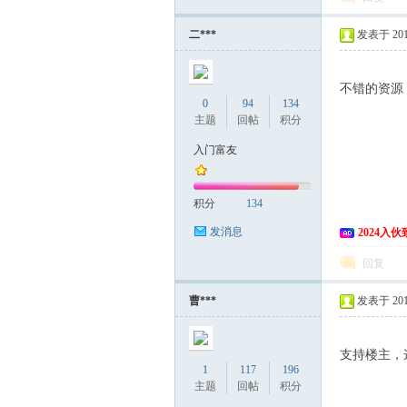
二***
发表于 2015
不错的资源
0
94
134
主题
回帖
积分
入门富友
积分
134
发消息
2024入
回复
曹***
发表于 2015
支持楼主，
1
117
196
主题
回帖
积分