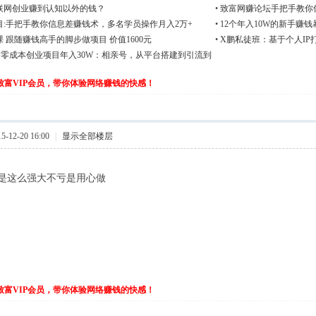
联网创业赚到认知以外的钱？
•
致富网赚论坛手把手教你
目:手把手教你信息差赚钱术，多名学员操作月入2万+
•
12个年入10W的新手赚钱
 跟随赚钱高手的脚步做项目 价值1600元
•
X鹏私徒班：基于个人IP
】零成本创业项目年入30W：相亲号，从平台搭建到引流到
伙致富VIP会员，带你体验网络赚钱的快感！
-12-20 16:00
|
显示全部楼层
是这么强大不亏是用心做
伙致富VIP会员，带你体验网络赚钱的快感！