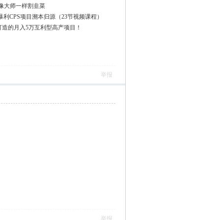
像大师一样割韭菜
暴利CPS项目溯本归源（23节视频课程）
打造的月入5万互利型高产项目！
举报
举报