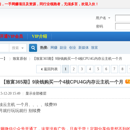
站，一手网赚项目及资源，同行业领跑者，无须多言，欢迎入伙！
用户名
密码
开通VIP会员
VIP介绍
热搜:
网赚
副业
创业
新媒体
致富
搜索
搜
唯一】
致富原创
【致富365期】9块钱购买一个4核CPU4G内存云主机一个月
返回列表
1
2
3
4
5
6
7
8
索
]
【致富365期】9块钱购买一个4核CPU4G内存云主机一个月
›
›
-12-20 15:49
|
显示全部楼层
核云主机 一个月、、、、续费99
月就行玩玩就行 别续费
创业网微信公众号开通了，这里没有广告，只有干货！定期分享你意想不到