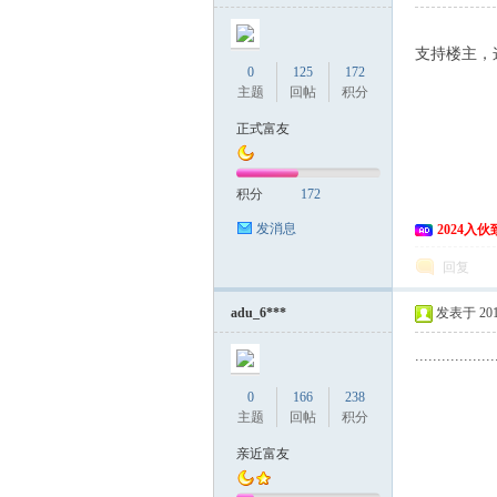
支持楼主，
0
125
172
主题
回帖
积分
正式富友
积分
172
发消息
2024入
回复
adu_6***
发表于 2015
..................
0
166
238
主题
回帖
积分
亲近富友