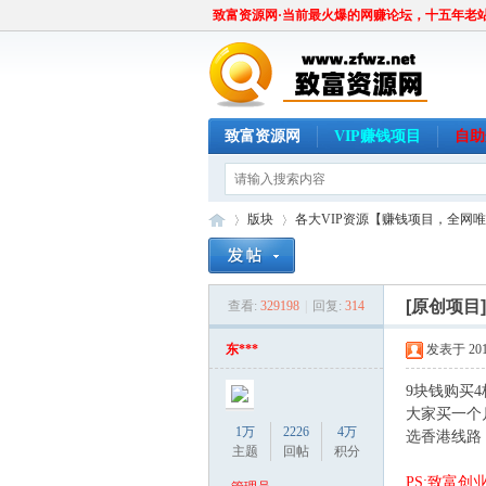
致富资源网·当前最火爆的网赚论坛，十五年老
致富资源网
VIP赚钱项目
自助
版块
各大VIP资源【赚钱项目，全网
[原创项目
查看:
329198
|
回复:
314
致
»
›
东***
发表于 2015
9块钱购买4
大家买一个
1万
2226
4万
选香港线路
主题
回帖
积分
PS:致富