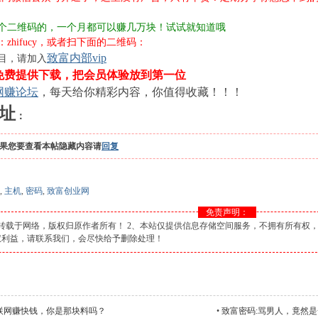
个二维码的，一个月都可以赚几万块！试试就知道哦
zhifucy，或者扫下面的二维码：
致富内部vip
目，请加入
免费提供下载，把会员体验放到第一位
网赚论坛
，每天给你精彩内容，你值得收藏！！！
址
：
果您要查看本帖隐藏内容请
回复
,
主机
,
密码
,
致富创业网
免责声明：
转载于网络，版权归原作者所有！ 2、本站仅提供信息存储空间服务，不拥有所有权，
权利益，请联系我们，会尽快给予删除处理！
联网赚快钱，你是那块料吗？
•
致富密码:骂男人，竟然