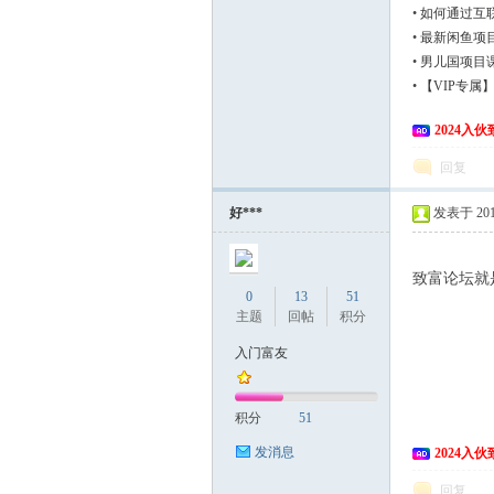
•
如何通过互
•
最新闲鱼项
•
男儿国项目课
•
【VIP专属
后期开单
2024入
回复
网
好***
发表于 2015
致富论坛就
0
13
51
主题
回帖
积分
入门富友
积分
51
发消息
2024入
回复