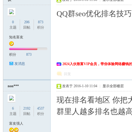
QQ群seo优化排名技巧
0
206
873
主题
回帖
积分
知名富友
积分
873
发消息
2024入伙致富VIP会员，带你体验网络赚钱
回复
non***
发表于 2016-1-10 11:04
|
显示全部楼层
现在排名看地区 你把
6
2192
4537
群里人越多排名也越
主题
回帖
积分
富友强人