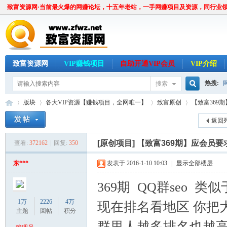
致富资源网·当前最火爆的网赚论坛，十五年老站，一手网赚项目及资源，同行业
致富资源网
VIP赚钱项目
自助开通VIP会员
VIP介绍
热搜:
搜索
搜
版块
各大VIP资源【赚钱项目，全网唯一】
致富原创
【致富369
返回
索
[原创项目]
【致富369期】应会员要
查看:
372162
|
回复:
350
致
»
›
›
›
东***
发表于 2016-1-10 10:03
|
显示全部楼层
369期 QQ群seo 
1万
2226
4万
现在排名看地区 你把
主题
回帖
积分
群里人越多排名也越