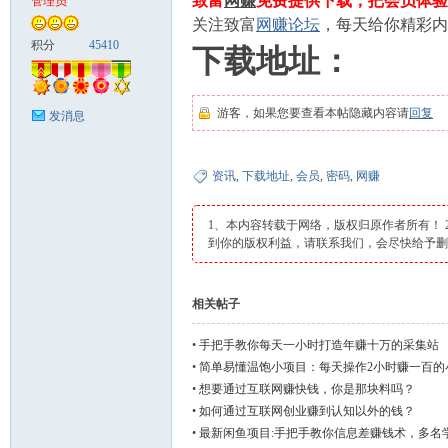
致富
网赚
免费提供下载，把会员体验
管理员
关注致富
网赚论坛
，每天给你精彩内
富
积分
45410
下载地址：
游客，如果您要查看本帖隐藏内容请
回复
发消息
资讯
,
下载地址
,
会员
,
密码
,
网赚
1、本内容转载于网络，版权归原作者所有！
资
到你的版权利益，请联系我们，会尽快给予
相关帖子
•
手把手教你每天一小时打造年赚十万的采集站
•
简单易懂温饱小项目：每天操作2小时赚一百的
•
想要通过互联网赚快钱，你是那块料吗？
•
如何通过互联网创业赚到认知以外的钱？
•
最新闲鱼项目:手把手教你信息差赚钱术，多名
源