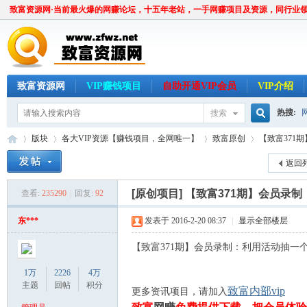
致富资源网·当前最火爆的网赚论坛，十五年老站，一手网赚项目及资源，同行业
致富资源网
VIP赚钱项目
自助开通VIP会员
VIP介绍
热搜:
搜索
搜
版块
各大VIP资源【赚钱项目，全网唯一】
致富原创
【致富371
返回
索
[原创项目]
【致富371期】会员录
查看:
235290
|
回复:
92
致
»
›
›
›
东***
发表于 2016-2-20 08:37
|
显示全部楼层
【致富371期】会员录制：利用活动抽一
1万
2226
4万
主题
回帖
积分
致富内部vip
更多资讯项目，请加入