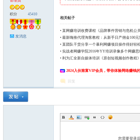
管理员
富
积分
45410
相关帖子
•
某网赚培训收费课程《品牌事件营销与危机公关
发消息
•
最新嗨推代理淘客教程：从新手日产佣金100元到
分工操作
•
某团队干货分享一个暴利网赚项目操作得好轻
•
实战者网赚学院2016年YY培训录像多个网赚
•
利为汇全新自媒体培训《原创短视频创作教程
小视频，秒拍等平台！
2024入伙致富VIP会员，带你体验网络赚钱
资
回复
源
您需要登录