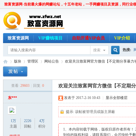
致富资源网·当前最火爆的网赚论坛，十五年老站，一手网赚项目及资源，同行业
致富资源网
VIP赚钱项目
自助开通VIP会员
VIP介绍
热搜:
搜索
搜
版块
管理区
网站公告
欢迎关注致富网官方微信【不定期分享暴力
索
欢迎关注致富网官方微信【不定期分
查看:
29603
|
回复:
0
致
»
›
›
›
东***
发表于 2017-2-16 10:43
|
显示全部楼层
提示:
该帖被管理员或版主屏蔽
1万
2226
4万
主题
回帖
积分
1、本内容转载于网络，版权归原作者所有！
到你的版权利益，请联系我们，会尽快给予