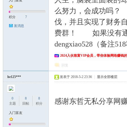
入门富友
么努力，会成功吗？
富
积分
7
伐，并且实现了财务自
发消息
费群！ 如果没有通
dengxiao528（备注
2024入伙致富VIP会员，带你体验网络赚钱
回复
资
he125***
发表于 2018-5-2 23:36
|
显示全部楼层
0
8
8
感谢东哲无私分享网
主题
回帖
积分
入门富友
源