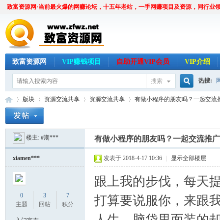
致富资源网·当前最火爆的网赚论坛，十五年老站，一手网赚项目及资源，同行业
致富资源网
VIP赚钱项目
自助开通VIP会员
VIP介绍
热搜:
搜索
搜
版块
资源交流共享
资源交流共享
有做小程序的朋友吗？一起交流
楼主:
#期***
索
有做小程序的朋友吗？一起交流推广
致
»
›
›
›
xiamen***
发表于 2018-4-17 10:36
|
显示全部楼层
跟上我的步伐，每天
0
3
7
打算要说服你，来跟
主题
回帖
积分
人生，脑袋里面装的