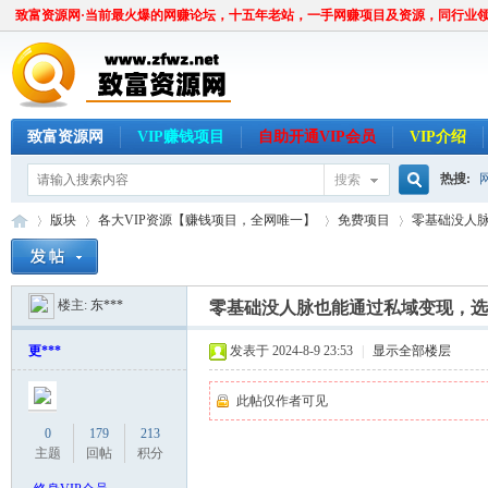
致富资源网·当前最火爆的网赚论坛，十五年老站，一手网赚项目及资源，同行业
致富资源网
VIP赚钱项目
自助开通VIP会员
VIP介绍
热搜:
搜索
搜
版块
各大VIP资源【赚钱项目，全网唯一】
免费项目
零基础没人
楼主:
东***
索
零基础没人脉也能通过私域变现，选
致
»
›
›
›
更***
发表于 2024-8-9 23:53
|
显示全部楼层
此帖仅作者可见
0
179
213
主题
回帖
积分