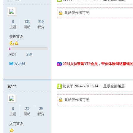
此帖仅作者可见
0
133
210
主题
回帖
积分
亲近富友
积分
210
网
发消息
2024入伙致富VIP会员，带你体验网络赚钱
jg***
发表于 2024-8-30 15:14
|
显示全部楼层
此帖仅作者可见
0
23
29
主题
回帖
积分
入门富友