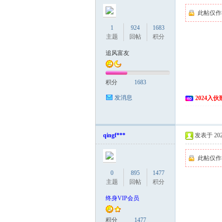
此帖仅作
1
924
1683
主题
回帖
积分
追风富友
积分
1683
发消息
2024入
qingf***
发表于 2024
此帖仅作
0
895
1477
主题
回帖
积分
终身VIP会员
积分
1477