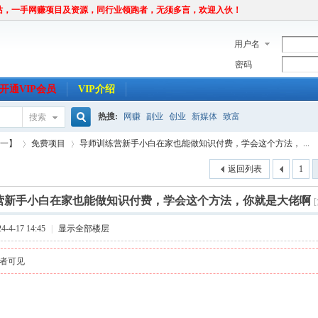
站，一手网赚项目及资源，同行业领跑者，无须多言，欢迎入伙！
用户名
密码
开通VIP会员
VIP介绍
热搜:
网赚
副业
创业
新媒体
致富
搜索
搜
唯一】
免费项目
导师训练营新手小白在家也能做知识付费，学会这个方法， ...
返回列表
1
索
营新手小白在家也能做知识付费，学会这个方法，你就是大佬啊
›
›
-4-17 14:45
|
显示全部楼层
者可见