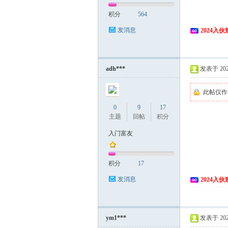
积分
564
发消息
2024入
adh***
发表于 2024
此帖仅作
0
9
17
主题
回帖
积分
入门富友
积分
17
发消息
2024入
ym1***
发表于 2024