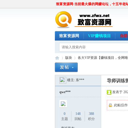
致富资源网·当前最火爆的网赚论坛，十五年老
致富资源网
VIP赚钱项目
自助
版块
各大VIP资源【赚钱项目，全网
楼主:
东***
导师训练
致
»
›
qwe***
发表于 2024
此帖仅作
0
148
388
主题
回帖
积分