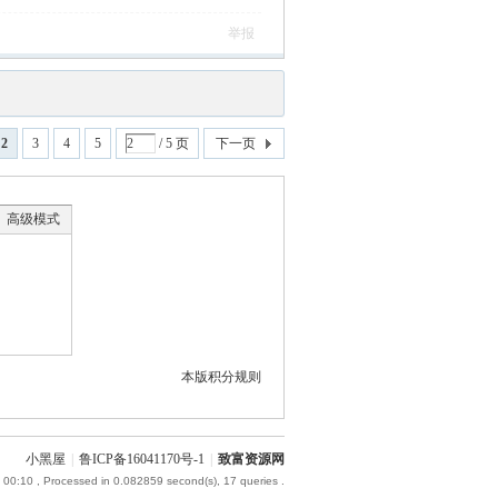
举报
2
3
4
5
/ 5 页
下一页
高级模式
本版积分规则
小黑屋
|
鲁ICP备16041170号-1
|
致富资源网
 00:10
, Processed in 0.082859 second(s), 17 queries .