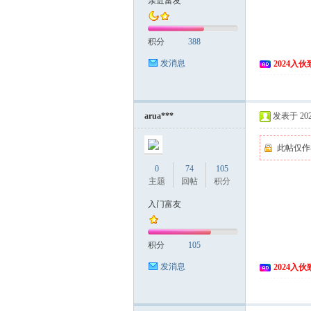
亲近富友
富
积分
388
发消息
2024入
arua***
发表于 2024
此帖仅作
资
0
74
105
主题
回帖
积分
入门富友
积分
105
发消息
2024入
源