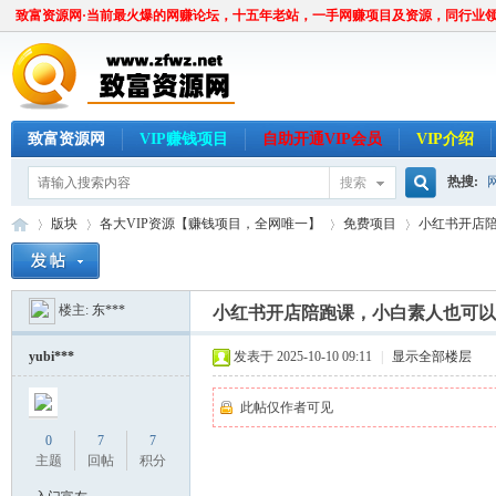
致富资源网·当前最火爆的网赚论坛，十五年老站，一手网赚项目及资源，同行业
致富资源网
VIP赚钱项目
自助开通VIP会员
VIP介绍
热搜:
搜索
搜
版块
各大VIP资源【赚钱项目，全网唯一】
免费项目
小红书开店
楼主:
东***
索
小红书开店陪跑课，小白素人也可以
致
»
›
›
›
yubi***
发表于 2025-10-10 09:11
|
显示全部楼层
此帖仅作者可见
0
7
7
主题
回帖
积分