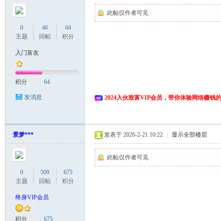
此帖仅作者可见
0
46
64
主题
回帖
积分
入门富友
积分
64
发消息
2024入伙致富VIP会员，带你体验网络赚钱
景梦***
发表于 2026-2-21 10:22
|
显示全部楼层
此帖仅作者可见
0
509
675
主题
回帖
积分
终身VIP会员
积分
675