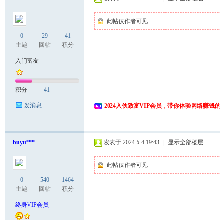
此帖仅作者可见
0
29
41
主题
回帖
积分
入门富友
积分
41
网
发消息
2024入伙致富VIP会员，带你体验网络赚钱
buyu***
发表于 2024-5-4 19:43
|
显示全部楼层
此帖仅作者可见
0
540
1464
主题
回帖
积分
终身VIP会员