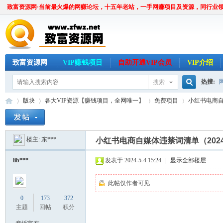
致富资源网·当前最火爆的网赚论坛，十五年老站，一手网赚项目及资源，同行业
致富资源网
VIP赚钱项目
自助开通VIP会员
VIP介绍
热搜:
搜索
搜
版块
各大VIP资源【赚钱项目，全网唯一】
免费项目
小红书电商自
楼主:
东***
索
小红书电商自媒体违禁词清单（202
致
»
›
›
›
lib***
发表于 2024-5-4 15:24
|
显示全部楼层
此帖仅作者可见
0
173
372
主题
回帖
积分