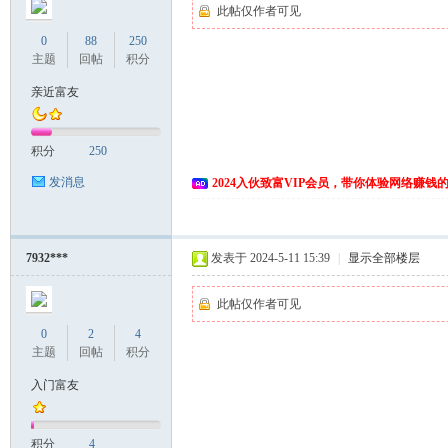
此帖仅作者可见
0
88
250
主题
回帖
积分
亲近富友
积分
250
发消息
2024入伙致富VIP会员，带你体验网络赚钱
7932***
发表于 2024-5-11 15:39
|
显示全部楼层
此帖仅作者可见
0
2
4
主题
回帖
积分
入门富友
积分
4