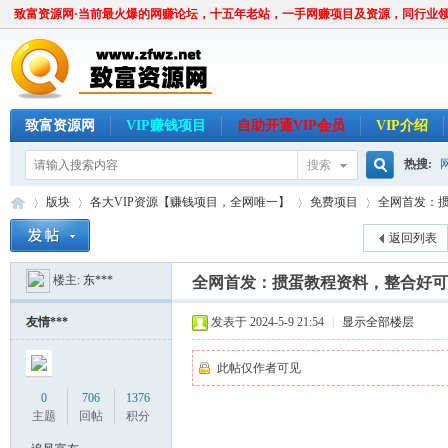
致富资源网·当前最火爆的网赚论坛，十五年老站，一手网赚项目及资源，同行业
致富资源网
VIP赚钱项目
自助开通VIP会员
VIP介绍
热搜:
搜索
搜
版块
各大VIP资源【赚钱项目，全网唯一】
免费项目
全网首发：掼
返回列表
楼主:
东***
索
全网首发：掼蛋教程资料，整合好可
致
»
›
›
›
友情***
发表于 2024-5-9 21:54
|
显示全部楼层
此帖仅作者可见
0
706
1376
主题
回帖
积分