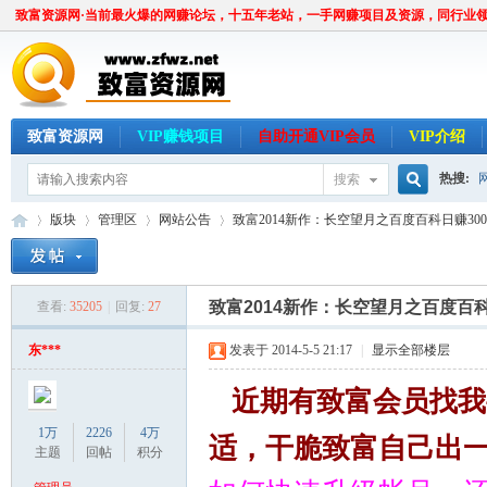
致富资源网·当前最火爆的网赚论坛，十五年老站，一手网赚项目及资源，同行业
致富资源网
VIP赚钱项目
自助开通VIP会员
VIP介绍
热搜:
搜索
搜
版块
管理区
网站公告
致富2014新作：长空望月之百度百科日赚300系
索
致富2014新作：长空望月之百度百
查看:
35205
|
回复:
27
致
»
›
›
›
东***
发表于 2014-5-5 21:17
|
显示全部楼层
近期有致富会员找我
1万
2226
4万
适，干脆致富自己出
主题
回帖
积分