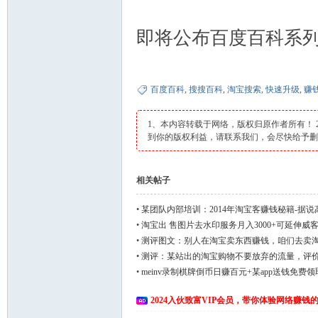
即将公布百度百科系
百度百科
,
搜搜百科
,
淘宝搜索
,
快速升级
,
赚
1、本内容转载于网络，版权归原作者所有！
到你的版权利益，请联系我们，会尽快给予
相关帖子
•
某团队内部培训：2014年淘宝客赚钱秘籍-据说
元哦(附带项目包装
•
淘宝出 售图片去水印服务月入3000+可延伸
件）
•
测评图文：别人在淘宝卖东西赚钱，咱们去卖淘
元
•
测评：某站出的淘宝购物不要放弃的流量，评价
延伸）
•
meinv录制棋牌倒币日赚百元+某app送钱免费
度撸吧！
2024入伙致富VIP会员，带你体验网络赚钱