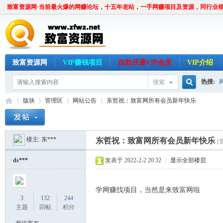
致富资源网·当前最火爆的网赚论坛，十五年老站，一手网赚项目及资源，同行业
致富资源网
VIP赚钱项目
自助开通VIP会员
VIP介绍
热搜:
搜索
搜
版块
管理区
网站公告
东哲祝：致富网所有会员新年快乐
楼主:
东***
索
东哲祝：致富网所有会员新年快乐
[
致
»
›
›
›
ds***
发表于 2022-2-2 20:32
|
显示全部楼层
学网赚找项目，当然是来致富网啦
3
132
244
主题
回帖
积分