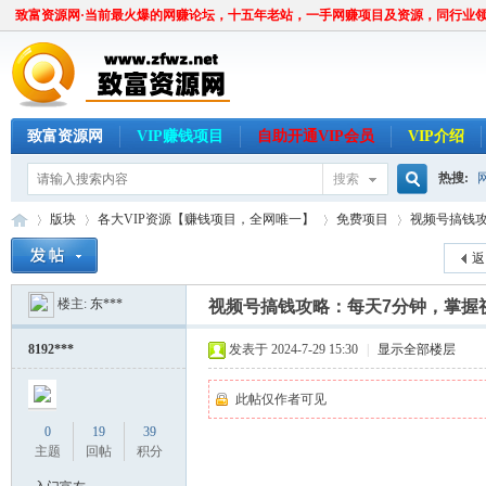
致富资源网·当前最火爆的网赚论坛，十五年老站，一手网赚项目及资源，同行业
致富资源网
VIP赚钱项目
自助开通VIP会员
VIP介绍
热搜:
搜索
搜
版块
各大VIP资源【赚钱项目，全网唯一】
免费项目
视频号搞钱攻
返
楼主:
东***
索
视频号搞钱攻略：每天7分钟，掌握
致
»
›
›
›
8192***
发表于 2024-7-29 15:30
|
显示全部楼层
此帖仅作者可见
0
19
39
主题
回帖
积分