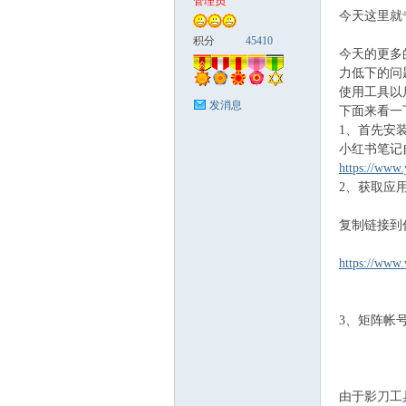
管理员
今天这里就
富
积分
45410
今天的更多
力低下的问
使用工具以
发消息
下面来看一
1、首先安
小红书笔记
https://www
2、获取应
资
复制链接到
https://www.
3、矩阵帐
由于影刀工
源