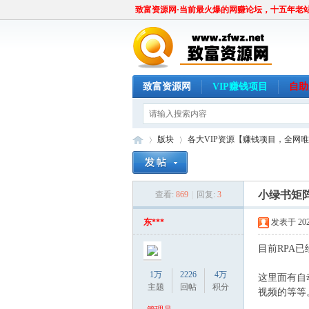
致富资源网·当前最火爆的网赚论坛，十五年老
致富资源网
VIP赚钱项目
自助
版块
各大VIP资源【赚钱项目，全网
小绿书矩
查看:
869
|
回复:
3
致
»
›
东***
发表于 2024
目前RPA
1万
2226
4万
这里面有自
主题
回帖
积分
视频的等等