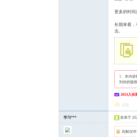
更多的时间
长期来看，
去。
1、本内容
到你的版
2024入
回复
学习***
发表于 2024
此帖仅作