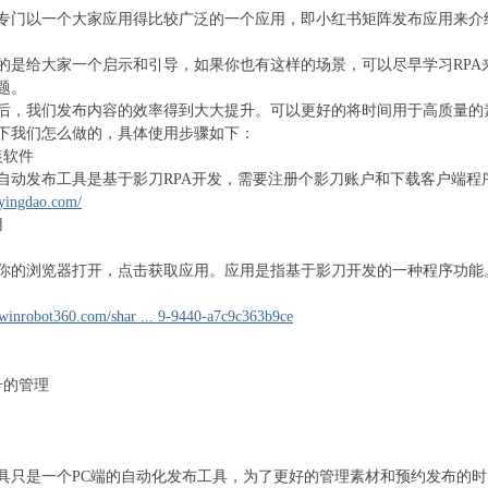
专门以一个大家应用得比较广泛的一个应用，即小红书矩阵发布应用来介
的是给大家一个启示和引导，如果你也有这样的场景，可以尽早学习RPA
题。
后，我们发布内容的效率得到大大提升。可以更好的将时间用于高质量的
下我们怎么做的，具体使用步骤如下：
装软件
自动发布工具是基于影刀RPA开发，需要注册个影刀账户和下载客户端程
.yingdao.com/
用
你的浏览器打开，点击获取应用。应用是指基于影刀开发的一种程序功能
winrobot360.com/shar ... 9-9440-a7c9c363b9ce
号的管理
具只是一个PC端的自动化发布工具，为了更好的管理素材和预约发布的