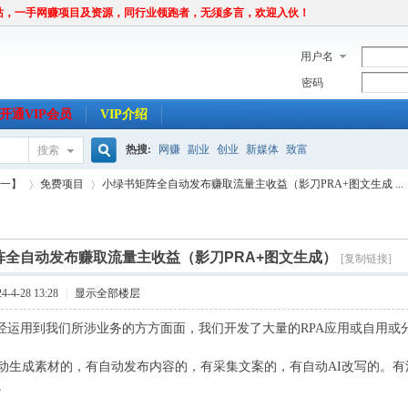
站，一手网赚项目及资源，同行业领跑者，无须多言，欢迎入伙！
用户名
密码
开通VIP会员
VIP介绍
热搜:
网赚
副业
创业
新媒体
致富
搜索
搜
唯一】
免费项目
小绿书矩阵全自动发布赚取流量主收益（影刀PRA+图文生成 ...
索
阵全自动发布赚取流量主收益（影刀PRA+图文生成）
[复制链接]
›
›
-4-28 13:28
|
显示全部楼层
已经运用到我们所涉业务的方方面面，我们开发了大量的RPA应用或自用或
动生成素材的，有自动发布内容的，有采集文案的，有自动AI改写的。
。