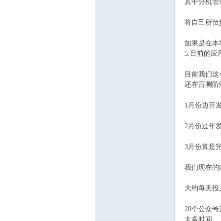
其中分机管
将自己所负
如果是在本
5.目前的应
目前我们这
还在盲测阶
1月份边开
2月份过年发
3月份算是
我们现在的
大约每天投
20个公众
太多时间。