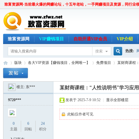
致富资源网·当前最火爆的网赚论坛，十五年老站，一手网赚项目及资源，同行业
致富资源网
VIP赚钱项目
自助开通VIP会员
VIP介绍
热搜:
搜索
搜
版块
各大VIP资源【赚钱项目，全网唯一】
免费项目
某财商课程：“
楼主:
东***
索
某财商课程：“人性说明书”学习应用
致
»
›
›
›
9720***
发表于 2025-7-9 10:52
|
显示全部楼层
此帖仅作者可见
0
6
24
主题
回帖
积分