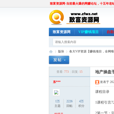
致富资源网·当前最火爆的网赚论坛，十五年老
致富资源网
VIP赚钱项目
自助
版块
各大VIP资源【赚钱项目，全网
地产操盘
查看:
773
|
回复:
15
致
»
›
东***
发表于 2024
课程目录
1万
2226
4万
1课程引言720
主题
回帖
积分
2第一节：定