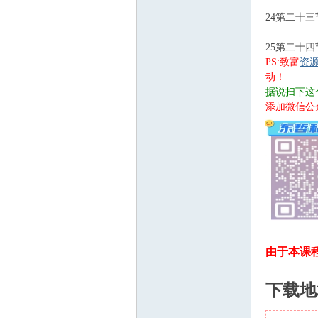
24第二十三
25第二十四
PS:致富
资
动！
据说扫下这
添加微信公
由于本课
下载地