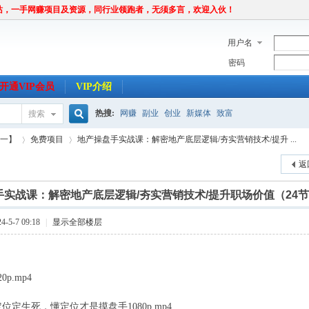
站，一手网赚项目及资源，同行业领跑者，无须多言，欢迎入伙！
用户名
密码
开通VIP会员
VIP介绍
热搜:
网赚
副业
创业
新媒体
致富
搜索
搜
唯一】
免费项目
地产操盘手实战课：解密地产底层逻辑/夯实营销技术/提升 ...
返
索
手实战课：解密地产底层逻辑/夯实营销技术/提升职场价值（24
›
›
-5-7 09:18
|
显示全部楼层
p.mp4
位定生死，懂定位才是摸盘手1080p.mp4