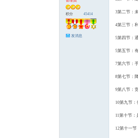
管理员
3第二节：未
富
积分
45414
4第三节：利
发消息
5第四节：通
5第五节：有
7第六节：手
资
8第七节：降
9第八节：竞
10第九节：
11第十节：
12第十一节
源