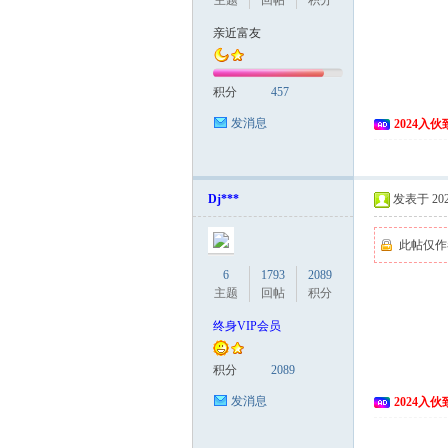
主题
回帖
积分
亲近富友
积分
457
发消息
2024入
Dj***
发表于 2024
此帖仅作
6
1793
2089
主题
回帖
积分
终身VIP会员
积分
2089
发消息
2024入