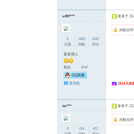
wl89***
发表于 2024
此帖仅作
0
1485
4347
主题
回帖
积分
富友强人
积分
4347
发消息
2024入
tia***
发表于 2024
此帖仅作
0
216
457