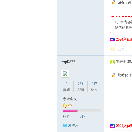
游客，如
1、本内容
到你的版
2024入
回复
wqd1***
发表于 2024
此帖仅作
0
263
317
主题
回帖
积分
亲近富友
积分
317
发消息
2024入