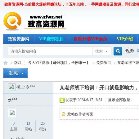
致富资源网·当前最火爆的网赚论坛，十五年老站，一手网赚项目及资源，同行业
致富资源网
VIP赚钱项目
自助开通VIP会员
VIP介绍
热搜:
搜索
搜
版块
各大VIP资源【赚钱项目，全网唯一】
免费项目
某老师线下培
楼主:
东***
索
某老师线下培训：开口就是影响力，
致
»
›
›
›
永***
发表于 2024-6-17 18:51
|
显示全部楼层
此帖仅作者可见
0
13
25
主题
回帖
积分