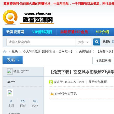
致富资源网·当前最火爆的网赚论坛，十五年老站，一手网赚项目及资源，同行业
致富资源网
VIP赚钱项目
自助开通VIP会员
VIP介绍
热搜:
搜索
搜
版块
各大VIP资源【赚钱项目，全网唯一】
免费项目
【免费下载】
返回列表
楼主:
东***
索
【免费下载】玄空风水初级班21课
致
»
›
›
›
lon***
发表于 2024-7-27 14:06
|
显示全部楼层
此帖仅作者可见
0
127
165
主题
回帖
积分