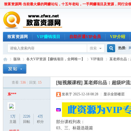
致富资源网·当前最火爆的网赚论坛，十五年老站，一手网赚项目及资源，同行业
致富资源网
VIP赚钱项目
自助开通VIP会员
VIP介绍
热搜:
搜索
搜
版块
各大VIP资源【赚钱项目，全网唯一】
VIP项目
某老师出品：超
索
[短视频课程]
某老师出品：超级IP流量
查看:
536
|
回复:
15
致
»
›
›
›
东***
发表于 2025-12-18 08:28
|
显示全部楼层
1万
2226
4万
主题
回帖
积分
部分课程列表：
03、三、标题选题篇