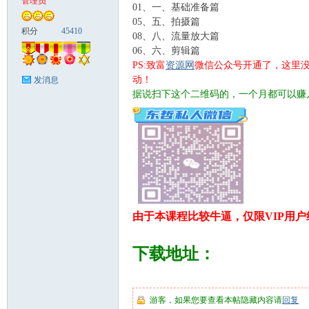
管理员
01、一、基础准备篇
05、五、拍摄篇
富
积分
45410
08、八、流量放大篇
06、六、剪辑篇
PS:致富
资源网
微信公众号开通了，这里
动！
发消息
据说扫下这个二维码的，一个月都可以赚
资
由于本课程比较牛逼，仅限VIP用户
下载地址：
游客，如果您要查看本帖隐藏内容请
回复
源