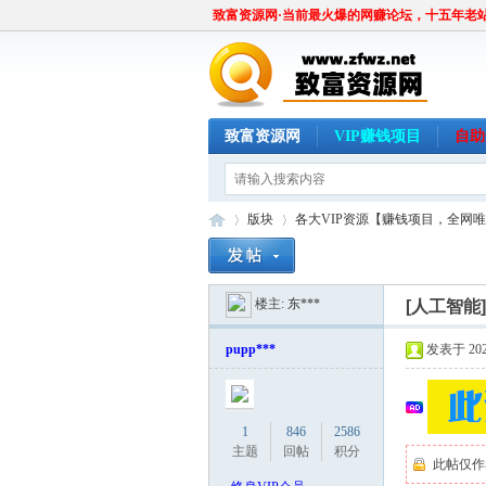
致富资源网·当前最火爆的网赚论坛，十五年老
致富资源网
VIP赚钱项目
自助
版块
各大VIP资源【赚钱项目，全网
楼主:
东***
[人工智能
致
»
›
pupp***
发表于 2026
1
846
2586
主题
回帖
积分
此帖仅作