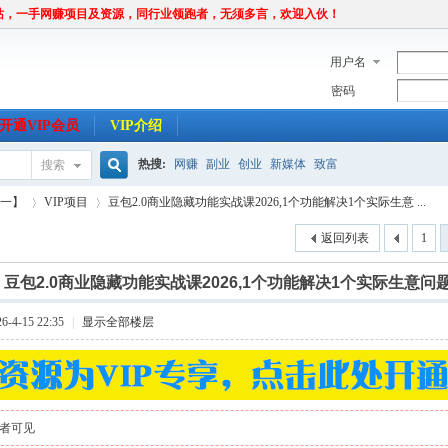
站，一手网赚项目及资源，同行业领跑者，无须多言，欢迎入伙！
用户名
密码
开通VIP会员
VIP介绍
热搜:
网赚
副业
创业
新媒体
致富
搜索
搜
唯一】
VIP项目
豆包2.0商业隐藏功能实战课2026,1个功能解决1个实际生意 ...
返回列表
1
索
]
豆包2.0商业隐藏功能实战课2026,1个功能解决1个实际生意问
›
›
-4-15 22:35
|
显示全部楼层
者可见