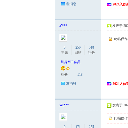
发消息
2024入
a'***
发表于 2026
此帖仅作
0
256
518
主题
回帖
积分
终身VIP会员
积分
518
发消息
2024入
xix***
发表于 2026
此帖仅作
0
171
255