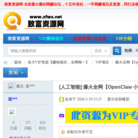
致富资源网·当前最火爆的网赚论坛，十五年老站，一手网赚项目及资源，同行业
致富资源网
VIP赚钱项目
自助开通VIP会员
VIP介绍
热搜:
搜索
搜
版块
各大VIP资源【赚钱项目，全网唯一】
VIP项目
爆火全网【Op
楼主:
东***
索
[人工智能]
爆火全网【OpenClaw
致
»
›
›
›
花***
发表于 2026-5-19 15:25
|
显示全部楼层
0
271
433
主题
回帖
积分
此帖仅作者可见