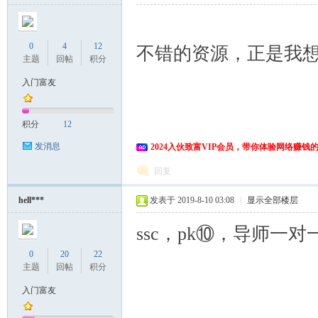
0
4
12
不错的资源，正是我
主题
回帖
积分
入门富友
积分
12
发消息
2024入伙致富VIP会员，带你体验网络赚钱
回复
hell***
发表于 2019-8-10 03:08
|
显示全部楼层
ssc，pk⑩，导师一对一
0
20
22
主题
回帖
积分
入门富友