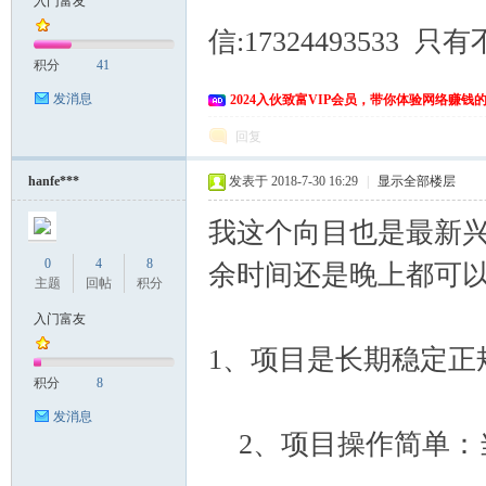
入门富友
信:1732449353
富
积分
41
发消息
2024入伙致富VIP会员，带你体验网络赚钱
回复
hanfe***
发表于 2018-7-30 16:29
|
显示全部楼层
我这个向目也是最新
资
0
4
8
余时间还是晚上都可
主题
回帖
积分
入门富友
1、项目是长期稳定正规
积分
8
发消息
2、项目操作简单：
源