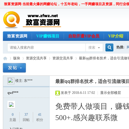
致富资源网·当前最火爆的网赚论坛，十五年老站，一手网赚项目及资源，同行业
致富资源网
VIP赚钱项目
自助开通VIP会员
VIP介绍
热搜:
搜索
搜
版块
资源交流共享
资源交流共享
最新qq群排名技术，适合引流做
楼主:
东***
索
最新qq群排名技术，适合引流做项
致
»
›
›
›
qwf***
发表于 2018-6-11 17:02
|
显示全部楼层
免费带人做项目，赚
0
37
41
500+.感兴趣联系微
主题
回帖
积分