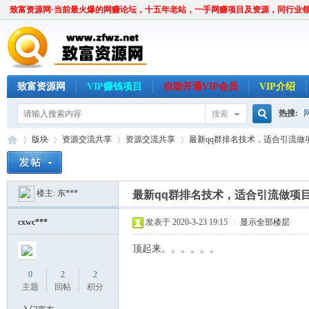
致富资源网·当前最火爆的网赚论坛，十五年老站，一手网赚项目及资源，同行业
致富资源网
VIP赚钱项目
自助开通VIP会员
VIP介绍
热搜:
搜索
搜
版块
资源交流共享
资源交流共享
最新qq群排名技术，适合引流做
楼主:
东***
索
最新qq群排名技术，适合引流做项
致
»
›
›
›
cxwc***
发表于 2020-3-23 19:15
|
显示全部楼层
顶起来。。。。。。
0
2
2
主题
回帖
积分