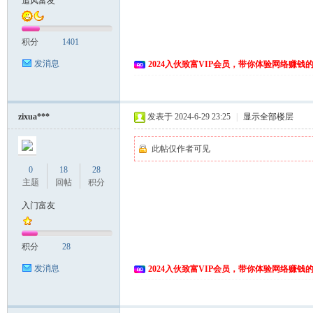
追风富友
富
积分
1401
发消息
2024入伙致富VIP会员，带你体验网络赚钱
zixua***
发表于 2024-6-29 23:25
|
显示全部楼层
此帖仅作者可见
资
0
18
28
主题
回帖
积分
入门富友
积分
28
发消息
2024入伙致富VIP会员，带你体验网络赚钱
源