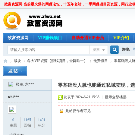
致富资源网·当前最火爆的网赚论坛，十五年老站，一手网赚项目及资源，同行业
致富资源网
VIP赚钱项目
自助开通VIP会员
VIP介绍
热搜:
搜索
搜
版块
各大VIP资源【赚钱项目，全网唯一】
免费项目
零基础没人
楼主:
东***
索
零基础没人脉也能通过私域变现，选
致
»
›
›
›
tebi***
发表于 2024-6-21 15:35
|
显示全部楼层
此帖仅作者可见
0
1165
1401
主题
回帖
积分