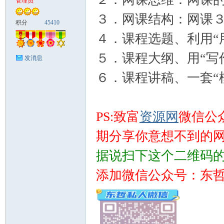
管理员
３．网课结构：网课３
富
积分
45410
４．课程选题、利用“用
５．课程大纲、用“写作
发消息
６．课程讲稿、一套“
PS:致富
资源网
微信公
资
期分享你意想不到的
据说扫下这个二维码
添加微信公众号：东
源