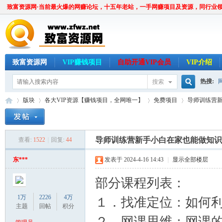
致富资源网·当前最火爆的网赚论坛，十五年老站，一手网赚项目及资源，同行业
致富资源网
VIP赚钱项目
自助开通VIP会员
VIP介绍
热搜:
搜索
搜
版块
各大VIP资源【赚钱项目，全网唯一】
免费项目
导师训练营新
索
导师训练营新手小白在家也能做知识
查看:
1522
|
回复:
44
致
»
›
›
›
东***
发表于 2024-4-16 14:43
|
显示全部楼层
部分课程列表：
1万
2226
4万
１．找准定位：如何
主题
回帖
积分
２．网课思维：网课的