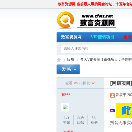
致富资源网·当前最火爆的网赚论坛，十五年老
致富资源网
VIP赚钱项目
自助
版块
各大VIP资源【赚钱项目，全网
[网赚项目
查看:
853
|
回复:
45
致
»
›
东***
发表于 2024
1万
2226
4万
主题
回帖
积分
抖音无限实