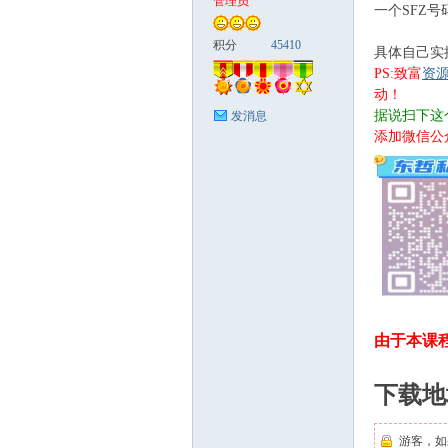
管理员
一个SFZ
富
积分
45410
具体自己实
PS:致富
资
动！
据说扫下这
发消息
添加微信公
资
由于本课
下载地
源
游客，如