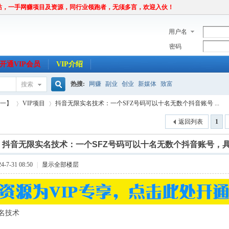
站，一手网赚项目及资源，同行业领跑者，无须多言，欢迎入伙！
用户名
密码
开通VIP会员
VIP介绍
热搜:
网赚
副业
创业
新媒体
致富
搜索
搜
唯一】
VIP项目
抖音无限实名技术：一个SFZ号码可以十名无数个抖音账号 ...
返回列表
1
索
]
抖音无限实名技术：一个SFZ号码可以十名无数个抖音账号，
›
›
-7-31 08:50
|
显示全部楼层
名技术