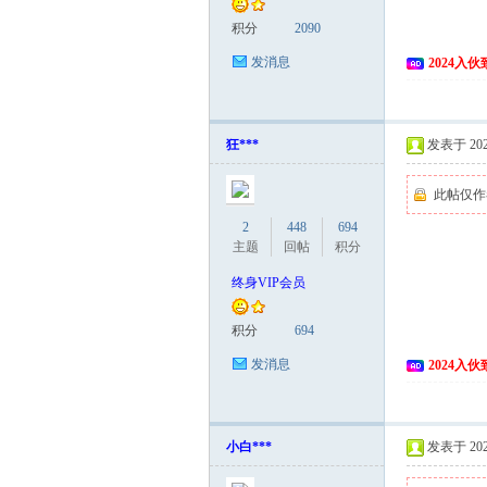
积分
2090
发消息
2024入
狂***
发表于 2024
此帖仅作
2
448
694
主题
回帖
积分
终身VIP会员
积分
694
发消息
2024入
小白***
发表于 2024