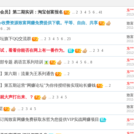
东**
会员】第二期实训：淘宝创富报名
...
2
3
4
5
6
..
41
2013
ip收费资源致富网赚免费提供下载。平等、自由、共享
致富
2011
6
..
26
致富
坛旗下QQ交流群
...
2
3
4
5
6
..
23
2011
东**
试，看看你能否在网上有一番作为。
...
2
3
4
2012
东**
部专题 易语言系列培训
...
2
3
4
5
6
..
8
2013
东**
】第六期：流量为王系列通告
...
2
2013
东**
】第五期运营“网赚论坛”为你传授经验实现站长赚钱
...
2
2013
致富
就大声打出来、？
...
2
3
4
5
2011
致富
层
...
2
3
4
5
2012
订阅致富网赚免费获取东哲为您提供VIP实战网赚项目
东**
2012
东**