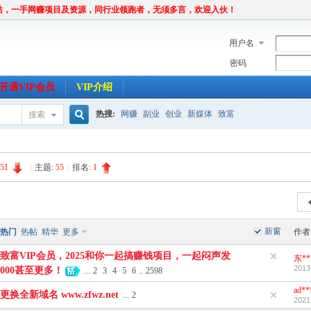
站，一手网赚项目及资源，同行业领跑者，无须多言，欢迎入伙！
用户名
密码
开通VIP会员
VIP介绍
热搜:
网赚
副业
创业
新媒体
致富
搜索
搜
51
|
主题:
55
|
排名:
1
索
新窗
热门
热帖
精华
更多
作者
致富VIP会员，2025和你一起搞赚钱项目，一起闷声发
东**
2013
000甚至更多！
...
2
3
4
5
6
..
2598
ad**
换全新域名 www.zfwz.net
...
2
2021