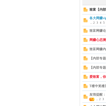
富
致富【内部
各大网赚v
...
2
3
4
5
致富网赚论
网赚心态测
致富网赚内
资
【内部专题
【内部专题
爱致富，你
T楼中奖楼
友情提醒：
...
2
3
源