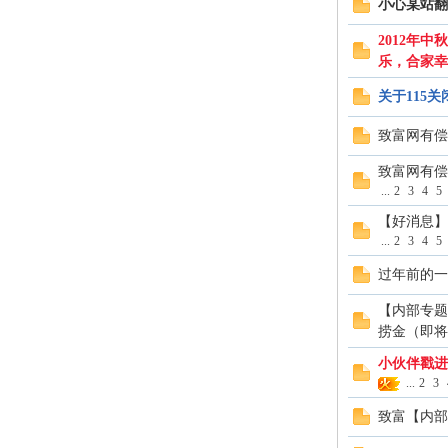
小心某站翻
2012年
乐，合家幸
关于115
致富网有偿
致富网有偿
...
2
3
4
5
网
【好消息】
...
2
3
4
5
过年前的一
【内部专题
捞金（即将
小伙伴戳进
...
2
3
致富【内部