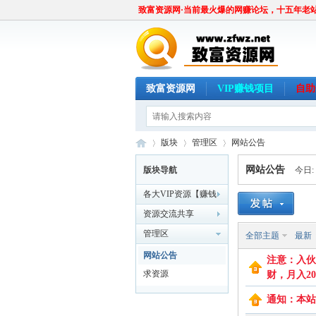
致富资源网·当前最火爆的网赚论坛，十五年老
致富资源网
VIP赚钱项目
自助
版块
管理区
网站公告
网站公告
版块导航
今日:
各大VIP资源【赚钱
致
»
›
›
项目，全网唯一】
资源交流共享
管理区
全部主题
最新
网站公告
注意：入伙
求资源
财，月入20
通知：本站更