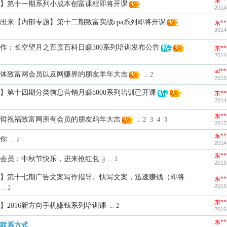
东**
】第十一期系列小成本创富课程即将开课
2014
出来【内部专题】第十二期致富实战cpa系列即将开课
东**
2014
4新作：长空望月之百度百科日赚300系列培训发布公告
东**
2014
ad**
体致富网会员以及网赚界的朋友羊年大吉
...
2
2015
】第十四期分类信息营销月赚8000系列培训已开课
东**
2014
东**
哲祝福致富网所有会员的朋友鸡年大吉
...
2
3
4
5
2017
东**
有你
...
2
2014
东**
会员：中秋节快乐，进来抢红包
...
2
2015
】第十七期广告文案写作指导。快写文案，迅速赚钱（即将
东**
2015
...
2
东**
】2016新方向手机赚钱系列培训课
...
2
2016
东**
联系方式