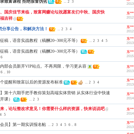
录致富课程 拒绝假冒伪劣
...
2
3
2013
中秋、国庆佳节来临，致富网赚论坛祝愿富友们中秋、国庆快
东**
2012
福吉祥
东**
关闭分享公告，和解决方法！
...
2
3
4
2012
东**
征稿，语音实战教程（稿酬20~300元不等）
...
2
3
4
5
2013
征稿，语音实战教程（稿酬20~300元不等）
东**
2015
6
内部会员新开VIP站点。不再局限，学习更从容
东**
2013
6
..
10
东**
个提醒和致富以后的资源发布标准
...
2
3
4
2013
】第十六期手把手教你策划高端实体营销 从实体行业中快速
东**
2014
开课）
...
2
3
来，论坛整改求意见！你需要什么样的资源，快来说说吧
东**
2014
4
5
东**
会员】第一期实训报名帖
...
2
3
4
5
6
..
8
2013